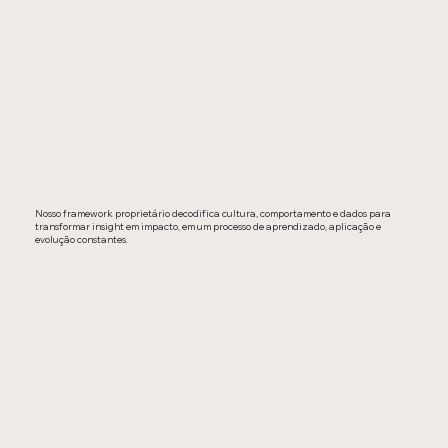
Nosso framework proprietário decodifica cultura, comportamento e dados para
transformar insight em impacto, em um processo de aprendizado, aplicação e
evolução constantes.