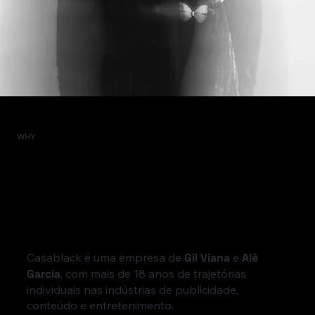
WHY
Casablack é uma empresa de
Gil Viana
e
Alê
Garcia
, com mais de 18 anos de trajetórias
individuais nas indústrias de publicidade,
conteúdo e entretenimento.