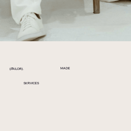
MADE
(
AILOR).
T
S
RVICES
E