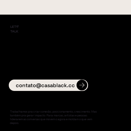
LET'
S
TALK
contato@casablack.cc
Trabalhamos pra criar conexão, posicionamento, crescimento. Mas
também pra gerar impacto. Para marcas, artistas e pessoas
liderarem as conversas que movem o agora e moldam o que vem
depois.